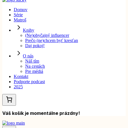
Domov
Série
Matroš
Knihy
(Ne)obyčajný influencer
Prečo (ne)chcem byť kresťan
Daj pokoj!
O nás
Náš tím
Na cestách
Pre médiá
Kontakt
Podporte podcast
2025
Váš košík je momentálne prázdny!