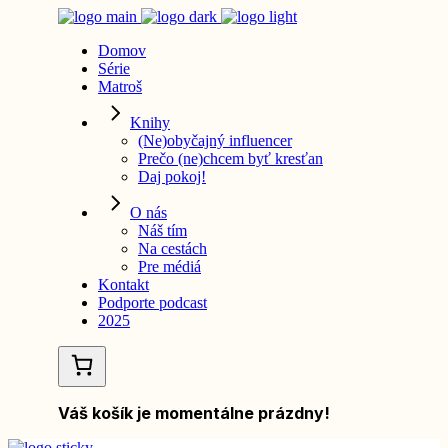
Domov
Série
Matroš
Knihy
(Ne)obyčajný influencer
Prečo (ne)chcem byť kresťan
Daj pokoj!
O nás
Náš tím
Na cestách
Pre médiá
Kontakt
Podporte podcast
2025
Váš košík je momentálne prázdny!