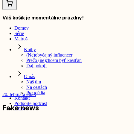
Váš košík je momentálne prázdny!
Domov
Série
Matroš
Knihy
(Ne)obyčajný influencer
Prečo (ne)chcem byť kresťan
Daj pokoj!
O nás
Náš tím
Na cestách
Pre médiá
20. februára 2023
Kontakt
Podporte podcast
Fake news
2025