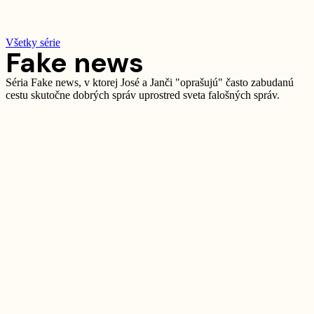
Všetky série
Fake news
Séria Fake news, v ktorej José a Janči "oprašujú" často zabudanú
cestu skutočne dobrých správ uprostred sveta falošných správ.
00:00