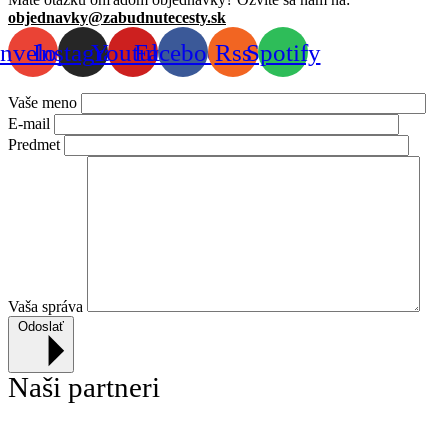
objednavky@zabudnutecesty.sk
nvelope
Instagram
Youtube
Facebook
Rss
Spotify
Vaše meno
E-mail
Predmet
Vaša správa
Odoslať
Naši partneri