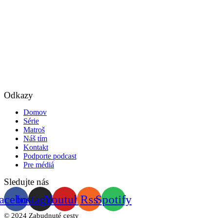
Odkazy
Domov
Série
Matroš
Náš tím
Kontakt
Podporte podcast
Pre médiá
Sledujte nás
acebook
Instagram
Youtube
Rss
Spotify
© 2024 Zabudnuté cesty