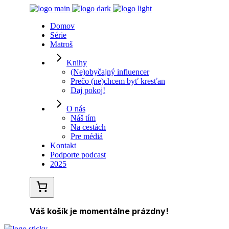
Domov
Série
Matroš
Knihy
(Ne)obyčajný influencer
Prečo (ne)chcem byť kresťan
Daj pokoj!
O nás
Náš tím
Na cestách
Pre médiá
Kontakt
Podporte podcast
2025
Váš košík je momentálne prázdny!