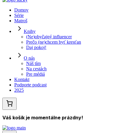
Domov
Série
Matroš
Knihy
(Ne)obyčajný influencer
Prečo (ne)chcem byť kresťan
Daj pokoj!
O nás
Náš tím
Na cestách
Pre médiá
Kontakt
Podporte podcast
2025
Váš košík je momentálne prázdny!