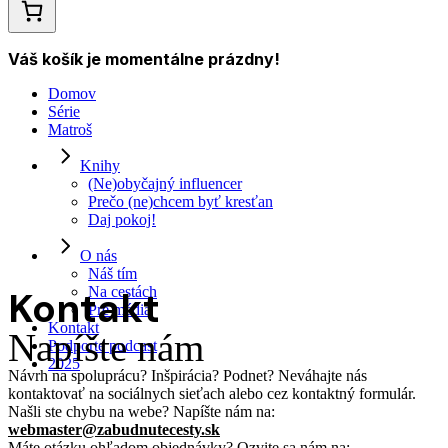
Váš košík je momentálne prázdny!
Domov
Série
Matroš
Knihy
(Ne)obyčajný influencer
Prečo (ne)chcem byť kresťan
Daj pokoj!
O nás
Náš tím
Kontakt
Na cestách
Pre médiá
Kontakt
Napíšte nám
Podporte podcast
2025
Návrh na spoluprácu? Inšpirácia? Podnet? Neváhajte nás
kontaktovať na sociálnych sieťach alebo cez kontaktný formulár.
Našli ste chybu na webe? Napíšte nám na:
webmaster@zabudnutecesty.sk
Máte otázku ohľadom objednávky? Ozvite sa nám na: