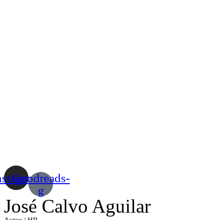
nstagram
Goodreads-
g
José Calvo Aguilar
Autor / HR