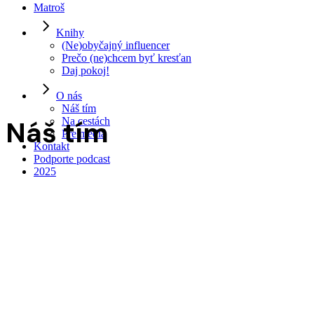
Matroš
Knihy
(Ne)obyčajný influencer
Prečo (ne)chcem byť kresťan
Daj pokoj!
O nás
Náš tím
Náš tím
Na cestách
Pre médiá
Kontakt
Podporte podcast
2025