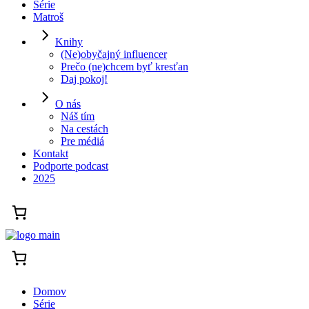
Série
Matroš
Knihy
(Ne)obyčajný influencer
Prečo (ne)chcem byť kresťan
Daj pokoj!
O nás
Náš tím
Na cestách
Pre médiá
Kontakt
Podporte podcast
2025
Domov
Série