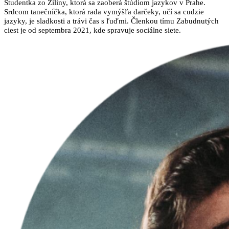
Študentka zo Žiliny, ktorá sa zaoberá štúdiom jazykov v Prahe.
Srdcom tanečníčka, ktorá rada vymýšľa darčeky, učí sa cudzie
jazyky, je sladkosti a trávi čas s ľuďmi. Členkou tímu Zabudnutých
ciest je od septembra 2021, kde spravuje sociálne siete.