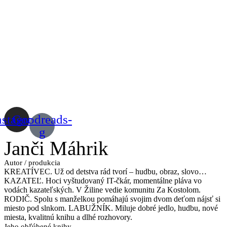
nstagram
Goodreads-
g
Janči Máhrik
Autor / produkcia
KREATÍVEC. Už od detstva rád tvorí – hudbu, obraz, slovo…
KAZATEĽ. Hoci vyštudovaný IT-čkár, momentálne pláva vo
vodách kazateľských. V Žiline vedie komunitu Za Kostolom.
RODIČ. Spolu s manželkou pomáhajú svojim dvom deťom nájsť si
miesto pod slnkom. LABUŽNÍK. Miluje dobré jedlo, hudbu, nové
miesta, kvalitnú knihu a dlhé rozhovory.
Jeho obľúbené knihy