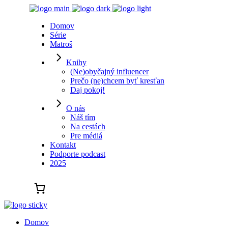
Domov
Série
Matroš
Knihy
(Ne)obyčajný influencer
Prečo (ne)chcem byť kresťan
Daj pokoj!
O nás
Náš tím
Na cestách
Pre médiá
Kontakt
Podporte podcast
2025
Domov