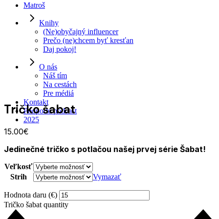
Matroš
Knihy
(Ne)obyčajný influencer
Prečo (ne)chcem byť kresťan
Daj pokoj!
O nás
Náš tím
Na cestách
Pre médiá
Kontakt
Tričko šabat
Podporte podcast
2025
15.00
€
Jedinečné tričko s potlačou našej prvej série Šabat!
Veľkosť
Strih
Vymazať
Hodnota daru (€)
Tričko šabat quantity