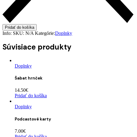
Pridať do košíka
Info:
SKU:
N/A
Kategórie:
Doplnky
Súvisiace produkty
Doplnky
Šabat hrnček
14.50
€
Pridať do košíka
Doplnky
Podcastové karty
7.00
€
Pridať do košíka