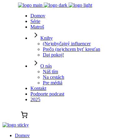
Domov
Série
Matroš
Knihy
(Ne)obyčajný influencer
Prečo (ne)chcem byť kresťan
Daj pokoj!
O nás
Náš tím
Na cestách
Pre médiá
Kontakt
Podporte podcast
2025
Domov