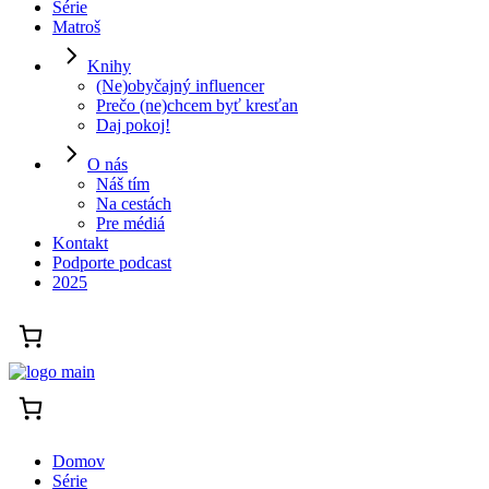
Série
Matroš
Knihy
(Ne)obyčajný influencer
Prečo (ne)chcem byť kresťan
Daj pokoj!
O nás
Náš tím
Na cestách
Pre médiá
Kontakt
Podporte podcast
2025
Domov
Série