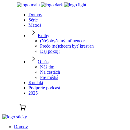
Domov
Série
Matroš
Knihy
(Ne)obyčajný influencer
Prečo (ne)chcem byť kresťan
Daj pokoj!
O nás
Náš tím
Na cestách
Pre médiá
Kontakt
Podporte podcast
2025
Domov