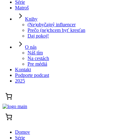
Série
Matroš
Knihy
(Ne)obyčajný influencer
Prečo (ne)chcem byť kresťan
Daj pokoj!
O nás
Náš tím
Na cestách
Pre médiá
Kontakt
Podporte podcast
2025
Domov
Série