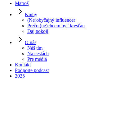
Matroš
Knihy
(Ne)obyčajný influencer
Prečo (ne)chcem byť kresťan
Daj pokoj!
O nás
Náš tím
Na cestách
Pre médiá
00:00
Kontakt
Podporte podcast
2025