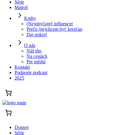
Série
Matroš
Knihy
(Ne)obyčajný influencer
Prečo (ne)chcem byť kresťan
Daj pokoj!
O nás
Náš tím
Na cestách
Pre médiá
Kontakt
Podporte podcast
2025
Domov
Série