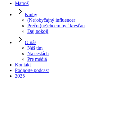
Matroš
Knihy
(Ne)obyčajný influencer
Prečo (ne)chcem byť kresťan
Daj pokoj!
O nás
Náš tím
Na cestách
Pre médiá
00:00
Kontakt
Podporte podcast
2025