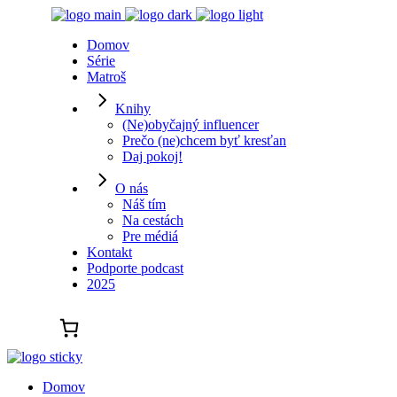
Domov
Série
Matroš
Knihy
(Ne)obyčajný influencer
Prečo (ne)chcem byť kresťan
Daj pokoj!
O nás
Náš tím
Na cestách
Pre médiá
Kontakt
Podporte podcast
2025
Domov