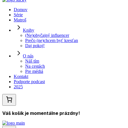
Domov
Série
Matroš
Knihy
(Ne)obyčajný influencer
Prečo (ne)chcem byť kresťan
Daj pokoj!
O nás
Náš tím
Na cestách
Pre médiá
Kontakt
Podporte podcast
2025
Váš košík je momentálne prázdny!