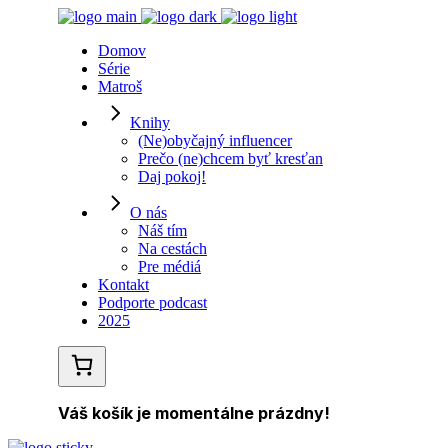
Domov
Série
Matroš
Knihy
(Ne)obyčajný influencer
Prečo (ne)chcem byť kresťan
Daj pokoj!
O nás
Náš tím
Na cestách
Pre médiá
Kontakt
Podporte podcast
2025
Váš košík je momentálne prázdny!