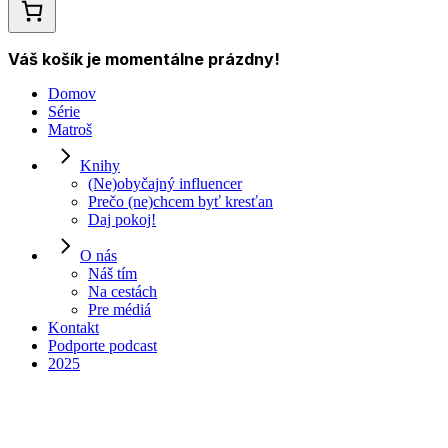
Váš košík je momentálne prázdny!
Domov
Série
Matroš
Knihy
(Ne)obyčajný influencer
Prečo (ne)chcem byť kresťan
Daj pokoj!
O nás
Náš tím
Na cestách
Pre médiá
00:00
Kontakt
Podporte podcast
2025