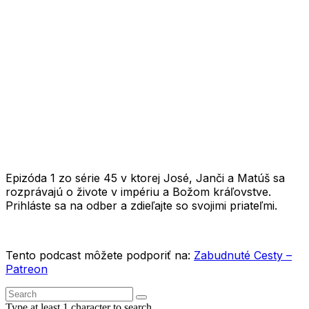
1X
Epizóda 1 zo série 45 v ktorej José, Janči a Matúš sa
rozprávajú o živote v impériu a Božom kráľovstve.
Prihláste sa na odber a zdieľajte so svojimi priateľmi.
Tento podcast môžete podporiť na:
Zabudnuté Cesty –
Patreon
Type at least 1 character to search