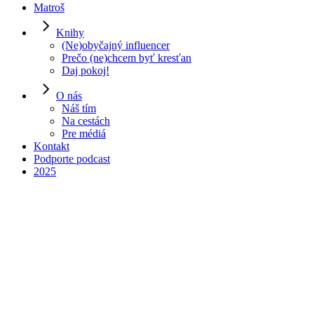
Matroš
Knihy
(Ne)obyčajný influencer
Prečo (ne)chcem byť kresťan
Daj pokoj!
O nás
Náš tím
Na cestách
Pre médiá
00:00
Kontakt
Podporte podcast
2025