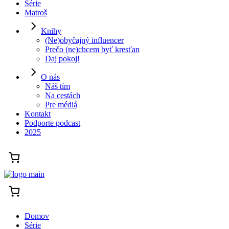
Série
Matroš
Knihy
(Ne)obyčajný influencer
Prečo (ne)chcem byť kresťan
Daj pokoj!
O nás
Náš tím
Na cestách
Pre médiá
Kontakt
Podporte podcast
2025
Domov
Série