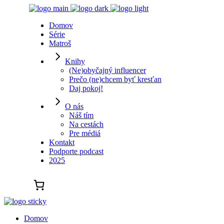
Domov
Série
Matroš
Knihy
(Ne)obyčajný influencer
Prečo (ne)chcem byť kresťan
Daj pokoj!
O nás
Náš tím
Na cestách
Pre médiá
Kontakt
Podporte podcast
2025
Domov