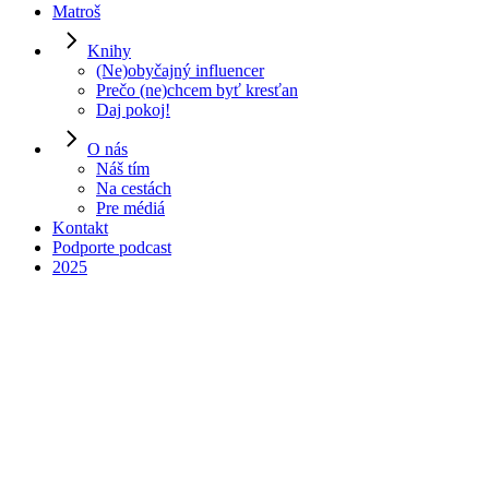
Matroš
Knihy
(Ne)obyčajný influencer
Prečo (ne)chcem byť kresťan
Daj pokoj!
O nás
Náš tím
Na cestách
Pre médiá
00:00
Kontakt
Podporte podcast
2025