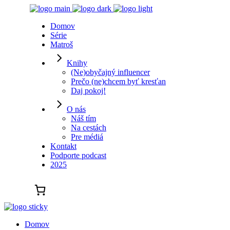
Domov
Série
Matroš
Knihy
(Ne)obyčajný influencer
Prečo (ne)chcem byť kresťan
Daj pokoj!
O nás
Náš tím
Na cestách
Pre médiá
Kontakt
Podporte podcast
2025
Domov