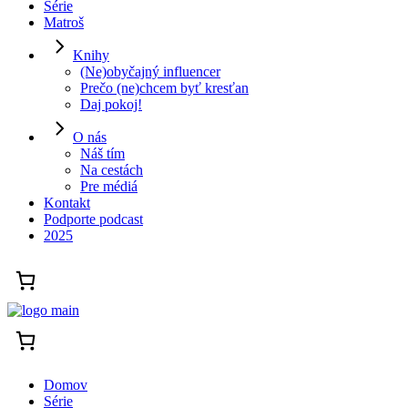
Série
Matroš
Knihy
(Ne)obyčajný influencer
Prečo (ne)chcem byť kresťan
Daj pokoj!
O nás
Náš tím
Na cestách
Pre médiá
Kontakt
Podporte podcast
2025
Domov
Série