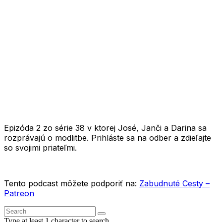
1X
Epizóda 2 zo série 38 v ktorej José, Janči a Darina sa
rozprávajú o modlitbe. Prihláste sa na odber a zdieľajte
so svojimi priateľmi.
Tento podcast môžete podporiť na:
Zabudnuté Cesty –
Patreon
Type at least 1 character to search