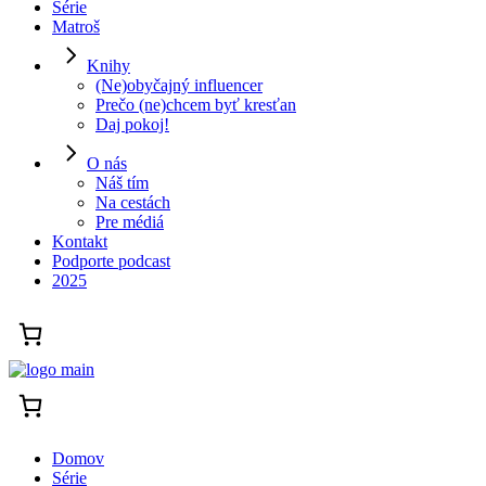
Série
Matroš
Knihy
(Ne)obyčajný influencer
Prečo (ne)chcem byť kresťan
Daj pokoj!
O nás
Náš tím
Na cestách
Pre médiá
Kontakt
Podporte podcast
2025
Domov
Série