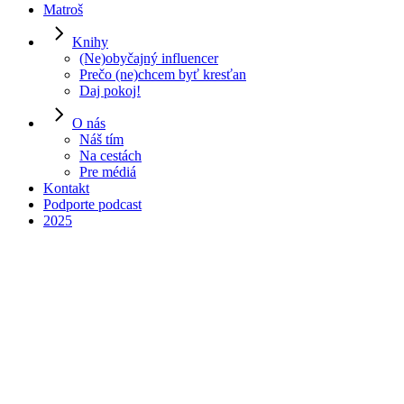
Matroš
Knihy
(Ne)obyčajný influencer
Prečo (ne)chcem byť kresťan
Daj pokoj!
O nás
Náš tím
Na cestách
Pre médiá
00:00
Kontakt
Podporte podcast
2025