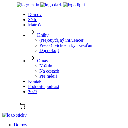
Domov
Série
Matroš
Knihy
(Ne)obyčajný influencer
Prečo (ne)chcem byť kresťan
Daj pokoj!
O nás
Náš tím
Na cestách
Pre médiá
Kontakt
Podporte podcast
2025
Domov