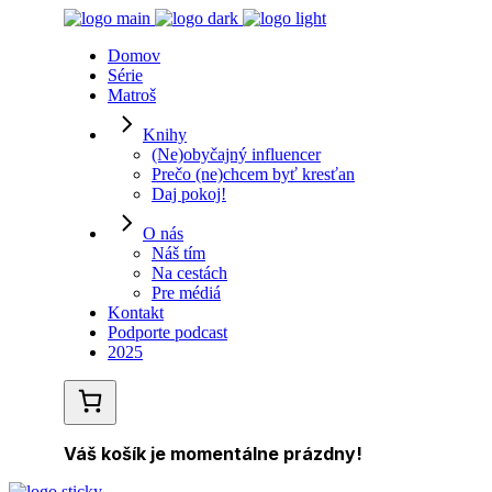
Domov
Série
Matroš
Knihy
(Ne)obyčajný influencer
Prečo (ne)chcem byť kresťan
Daj pokoj!
O nás
Náš tím
Na cestách
Pre médiá
Kontakt
Podporte podcast
2025
Váš košík je momentálne prázdny!