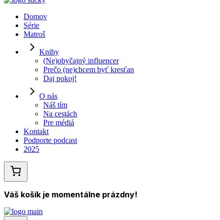
Domov
Série
Matroš
Knihy
(Ne)obyčajný influencer
Prečo (ne)chcem byť kresťan
Daj pokoj!
O nás
Náš tím
Na cestách
Pre médiá
Kontakt
Podporte podcast
2025
Váš košík je momentálne prázdny!