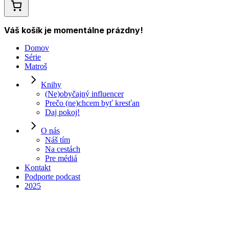
Váš košík je momentálne prázdny!
Domov
Série
Matroš
Knihy
(Ne)obyčajný influencer
Prečo (ne)chcem byť kresťan
Daj pokoj!
O nás
Náš tím
Na cestách
Pre médiá
00:00
Kontakt
Podporte podcast
2025